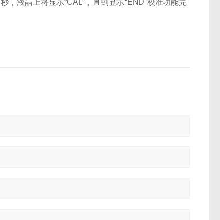
三秒，液晶上将显示
“
CAL
”
，直到显示“END"
校准功能完