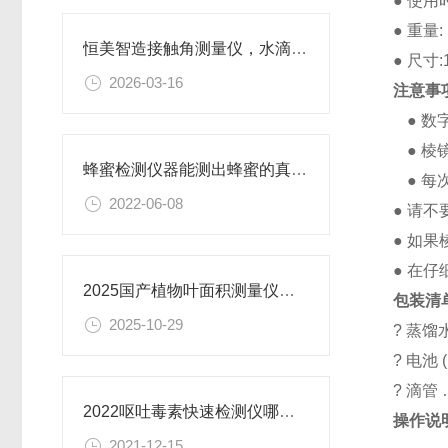
●
使用
●
重量: 
恒美智造接触角测量仪，水滴角测量仪故障排查指南｜常见问题诊断与解决方案
●
尺寸:
2026-03-16
注意事
●
数
●
棱
蜂蜜检测仪器能测出蜂蜜的真假吗？2022判断蜂蜜的质量状况
●
每
2022-06-08
●
请不
●
如果
●
在仔
2025国产植物叶面积测量仪排名出炉：恒美智造可存5000组叶面积数据
包装清
2025-10-29
?
蒸馏
?
电池
?
滴管
2022呕吐毒素快速检测仪哪家比较好@全新配置检测
操作说
2021-12-15