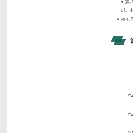
●
滴
成。
●
校准
您
您