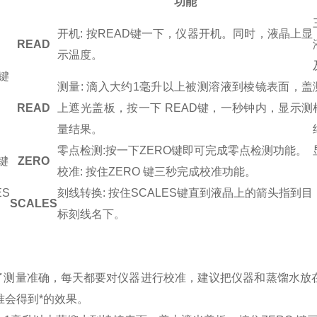
功能
开机: 按READ键一下，仪器开机。同时，液晶上显
READ
示温度。
键
测量: 滴入大约1毫升以上被测溶液到棱镜表面，
盖
READ
上遮光盖板，
按一下 READ键，一秒钟内，显示测
量结果。
零点检测:按一下ZERO键即可完成零点检测功能。
键
ZERO
校准: 按住ZERO 键三秒完成校准功能。
ES
刻线转换: 按住SCALES键直到液晶上的箭头指到目
SCALES
标刻线名下。
了测量准确，每天都要对仪器进行校准，建议把仪器和蒸馏水放在
准会得到*的效果。