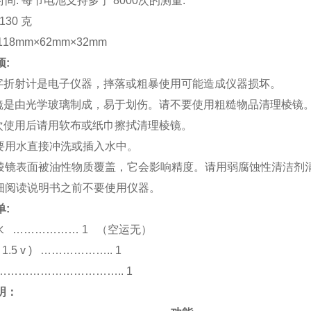
时间
:
每节电池支持多于
8
000
次的测量
.
13
0
克
118mm×62mm×32mm
项:
字折射计是电子仪器，摔落或粗暴使用可能造成仪器损坏。
镜是由光学玻璃制成，易于划伤。请不要使用粗糙物品清理棱镜
次使用后请用软布或纸巾擦拭清理棱镜。
要用水直接冲洗或插入水中。
棱镜表面被油性物质覆盖，它会影响精度。请用弱腐蚀性清洁剂
细阅读说明书之前不要使用仪器。
单:
水
……………… 1
（空运无）
(
1.5
v )
……………….. 1
……………………………..
1
明
：