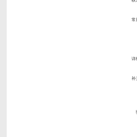
联
常
详
补