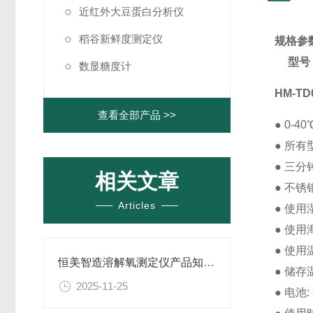
近红外大豆蛋白分析仪
稻谷新鲜度测定仪
规格参
型号
数显糖度计
HM-TD
查看全部产品 >>
●
0-4
●
所有
●
三分
相关文章
●
不锈
Articles
●
使用
●
使用
●
使用
恒美智造溶解氧测定仪产品知识图谱报告书
●
储存
2025-11-25
●
电池: