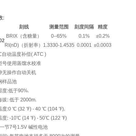
数
:
刻线
测量范围
刻度间隔
精度
BRIX
（含糖量）
0--65%
0.1%
±0.2%
02
RI(nD)
（折射率）
1.3330-1.4535
0.0001
±0.0003
0℃自动温度补偿( ATC )
型号使用蒸馏水校准
钟无操作自动关机
钢样品池
湿度
:
低于
90%.
海拔
:
低于
2000m.
温度
:0
℃
(32
℉
) -
40
℃
(104
℉
).
温度
: -10
℃
(14
℉
) - 50
℃
(122
℉
)
 一节7号1.5V 碱性电池