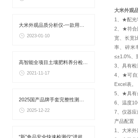
大米外观
1、★配光
大米外观品质分析仪-一款用于各种类大米外观品质指标检测的仪器#2023
2、★符合国
2023-01-10
宽、长宽比
率、碎米
≤±1.0%
高智能全项目土壤肥料养分检测仪价格@2021优惠厂家
3、具有
2021-11-17
4、★可
Excel表
5、★具
2025国产品牌手套完整性测试仪排名发布
6、温度1
2025-12-22
7、仪器应
产品配置
1、大米
“新”食品安全快速检测仪“进超市”常态化检测活动“实不相瞒”