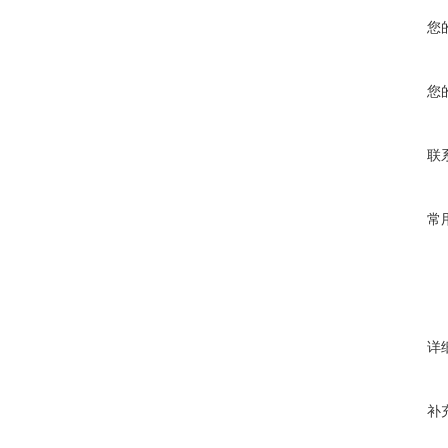
您
您
联
常
详
补