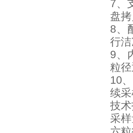
7、
盘拷
8、
行洁
9、
粒径
10
续采
技
采样量
六粒径