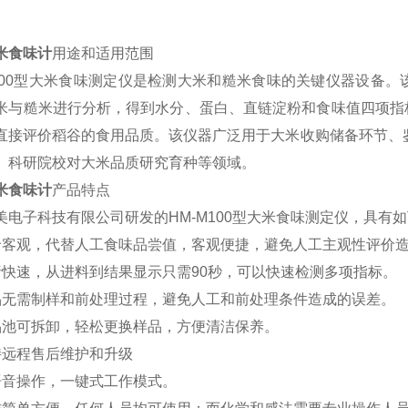
米食味计
用途和适用范围
M100型大米食味测定仪是检测大米和糙米食味的关键仪器设备
米与糙米进行分析，得到水分、蛋白、直链淀粉和食味值四项指
直接评价稻谷的食用品质。该仪器广泛用于大米收购储备环节、
、科研院校对大米品质研究育种等领域。
米食味计
产品特点
美电子科技有限公司研发的HM-M100型大米食味测定仪，具有
价客观，代替人工食味品尝值，客观便捷，避免人工主观性评价
析快速，从进料到结果显示只需90秒，可以快速检测多项指标。
品无需制样和前处理过程，避免人工和前处理条件造成的误差。
品池可拆卸，轻松更换样品，方便清洁保养。
持远程售后维护和升级
语音操作，一键式工作模式。