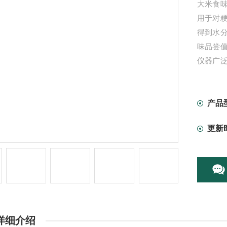
大米食
用于对
得到水
味品尝
仪器广
厂,大
域。
产品
更新
详细介绍