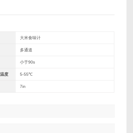
大米食味计
多通道
小于90s
温度
5-55℃
7in