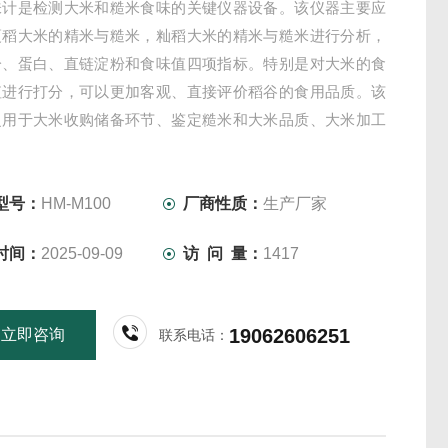
味计是检测大米和糙米食味的关键仪器设备。该仪器主要应
粳稻大米的精米与糙米，籼稻大米的精米与糙米进行分析，
分、蛋白、直链淀粉和食味值四项指标。特别是对大米的食
值进行打分，可以更加客观、直接评价稻谷的食用品质。该
泛用于大米收购储备环节、鉴定糙米和大米品质、大米加工
米生产线在线质量控制、科研院校对大米品质研究育种等领
型号：
HM-M100
厂商性质：
生产厂家
时间：
2025-09-09
访 问 量：
1417
19062606251
立即咨询
联系电话：