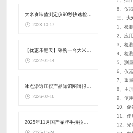
7、操
8、仪器
大米食味值测定仪90秒快速检测分析【触摸屏幕】
三、
大
2023-10-17
1、检
2、应
3、检
【优惠乐翻天】采购一台大米食味计多少钱一台@2022推荐HM-LY型
4、检
2022-01-14
5、测量
6、仪器
7、重
冰点渗透压仪产品知识图谱报告书 恒美智造全文解析
8、主屏
2026-02-10
9、使用
10、储
11、
2025年11月国产品牌手持拉曼光谱仪排行榜揭晓-恒美智造登顶
12、光
2025-11-24