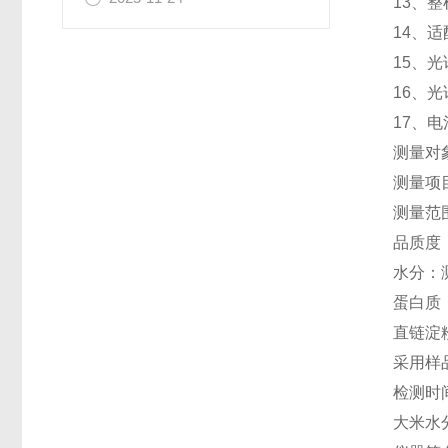
13、
14、适
15、光
16、光
17、电
测量对
测量项
测量范
品质度
水分：
蛋白质
直链淀
采用样
检测时
大米水分