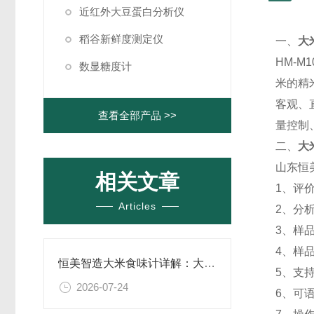
近红外大豆蛋白分析仪
稻谷新鲜度测定仪
一、
大
HM-
数显糖度计
米的精
客观、
查看全部产品 >>
量控制
二、
大
山东恒
相关文章
1、评
Articles
2、分
3、样
4、样
恒美智造大米食味计详解：大米食味检测仪原理、应用场景与检测优势全梳理
5、支
2026-07-24
6、可