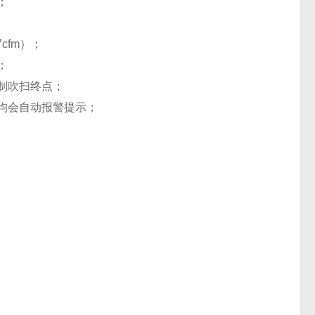
）；
7cfm）；
确；
控制吹扫终点；
，均会自动报警提示；