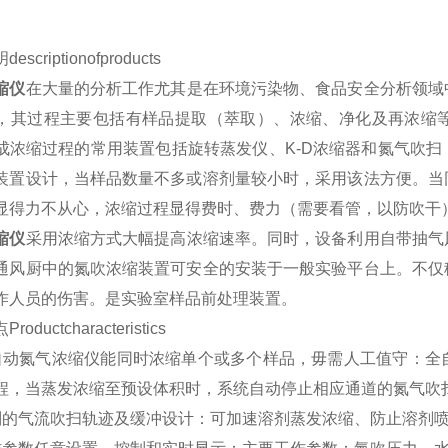
scriptionofproducts
缩仪
在大量的分析工作尤其是在环境污染物、食品安全分析领域
，其过程主要包括有样品提取（萃取）、浓缩、净化及再浓缩
成浓缩过程的常用装置包括旋转蒸发仪、K-D浓缩器和氮气吹
装置设计，当样品数量不多或溶剂量较小时，采用该法方便。当
显得力不从心，浓缩过程显得费时、费力（需要看管，以防吹干
缩仪
采用浓缩方式大幅提高浓缩速率。同时，设备利用自带抽气
通风厨中的氮吹浓缩装置可安全的安装于一般实验平台上。不仅
作人员的伤害。是实验室样品前处理装置。
oductcharacteristics
自动氮气浓缩仪能同时浓缩单个或多个样品，毋需人工值守：全
程，当蒸发浓缩至预设体积时，系统自动停止相应通道的氮气吹
别的气流吹扫轨迹及缓冲设计：可加速溶剂蒸发浓缩、防止溶剂