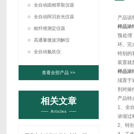
全自动固相萃取仪器
全自动阿贝折光仪器
产品说明de
样品浓
粗纤维测定仪器
预处理
高通量微波消解仪
环。完
全自动氮吹仪
特别的
装置就
样品浓
查看全部产品 >>
须置于
剂对操
产品特点Pr
相关文章
1、全
Articles
浓缩过
2、特