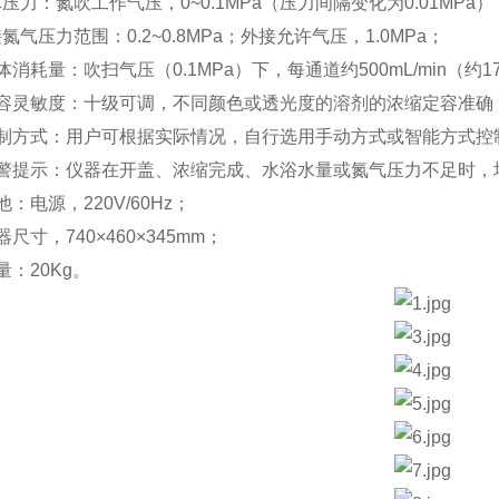
压力：氮吹工作气压，0~0.1MPa（压力间隔变化为0.01MPa
氮气压力范围：0.2~0.8MPa；外接允许气压，1.0MPa；
体消耗量：吹扫气压（0.1MPa）下，每通道约500mL/min（约1
定容灵敏度：十级可调，不同颜色或透光度的溶剂的浓缩定容准
控制方式：用户可根据实际情况，自行选用手动方式或智能方式
报警提示：仪器在开盖、浓缩完成、水浴水量或氮气压力不足时
他：电源，220V/60Hz；
器尺寸，740×460×345mm；
量：20Kg。