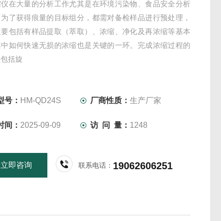
缩仪在大量的分析工作尤其是在环境污染物、食品安全分析
，为了获得痕量的目标组分，都需对备检样品进行预处理，
主要包括有样品提取（萃取）、浓缩、净化及再浓缩等基本
其中如何快速无损的浓缩也是关键的一环。完成浓缩过程的
置包括旋
型号：
HM-QD24S
厂商性质：
生产厂家
时间：
2025-09-09
访 问 量：
1248
19062606251
立即咨询
联系电话：