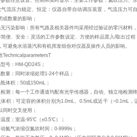
作参数任意设置、控制和实时显示：主要工作参数：氮吹压力、
吹气流压力稳定、恒定：仪器自带自动调压装置，气流压力可
闭或数量的影响；
品无污染影响：所有气路及相关器件均采用经过验证的零污材料
作简便、安全：灵活的工作参数设定、方便的样品置入/取出过
，可避免水浴蒸汽和有机挥发组份对仪器及操作人员的影响。
echnicalparametersT
型号：HM-QD24S；
品数量：同时浓缩处理1-24个样品；
瓶体积：50或150mL；
点检测：每一个工作通道均配有光学传感器，自动、独立地检测
点体积：可定容的体积分别为1.0mL、0.5mL或近干（~0.1
以同时交叉使用；
温度：室温-95℃（±0.5℃）；
动氮气浓缩仪氮吹时间：0-9999s；