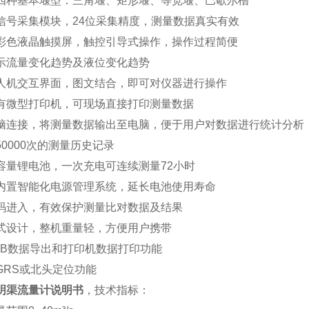
四种基本堰型：三角堰、矩形堰、等宽堰、巴歇尔槽
信号采集模块，24位采集精度，测量数据真实有效
彩色液晶触摸屏，触控引导式操作，操作过程简便
示流量变化趋势及液位变化趋势
人机交互界面，图文结合，即可对仪器进行操作
有微型打印机，可现场直接打印测量数据
脑连接，将测量数据输出至电脑，便于用户对数据进行统计分
50000次的测量历史记录
容量锂电池，一次充电可连续测量72小时
内置智能化电源管理系统，延长电池使用寿命
码进入，有效保护测量比对数据及结果
式设计，整机重量轻，方便用户携带
SB数据导出和打印机数据打印功能
GRS或北头定位功能
明渠流量计说明书
，技术指标：