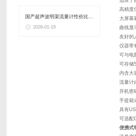
适应于
高精度
国产超声波明渠流量计性价比测评 恒美智造HM-MQ50成优选
大屏幕
2026-01-19
曲线显
友好的
仪器带
可与电
可存储
内含大
流量计
开机密
手提箱
具有U
可选配
便携式