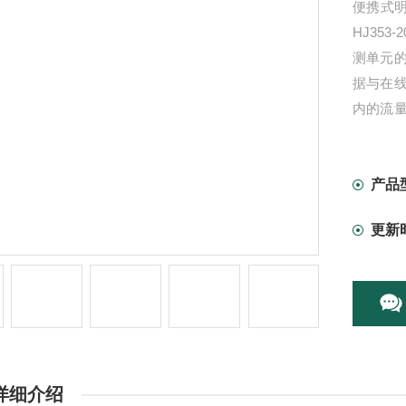
便携式明
HJ353-
测单元
据与在
内的流
自动生
产品
更新
详细介绍