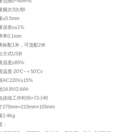
范围0~40m³/s
量频次3次/秒
≤0.5mm
量误差≤±1%
率0.1mm
离标配1米，可选配2米
出方式USB
境湿度≤85%
温度-20℃~＋50℃v
AC220V±15%
6.8V/2.6Ah
电连续工作时间>72小时
270mm×215mm×105mm
2.4Kg
置：