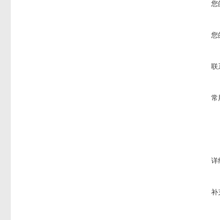
您
您
联
常
详
补