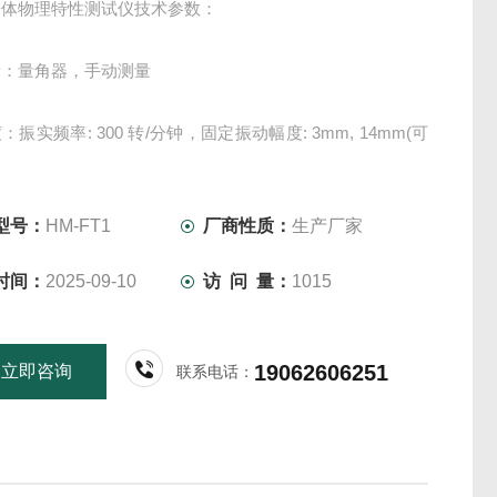
粉体物理特性测试仪技术参数：
量：量角器，手动测量
振实频率: 300 转/分钟，固定振动幅度: 3mm, 14mm(可
差：≤3%
型号：
HM-FT1
厂商性质：
生产厂家
时间：
2025-09-10
访 问 量：
1015
mm(L)380mm(W)750mm(H)
20V&amp;amp;amp;#177;10V 50Hz
19062606251
立即咨询
联系电话：
（孔径）:45μm，75μm，150μm，250μm，355μm，