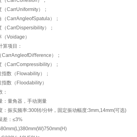
（CarrCohesion）；
（CarrUniformity）；
（CarrAngleofSpatula）；
（CarrDispersibility）；
率（Voidage）
计算项目：
CarrAngleofDiﬀerence）；
（CarrCompressibility）；
指数（Flowability）；
指数（Floodability）
数：
量：量角器，手动测量
：振实频率:300转/分钟，固定振动幅度:3mm,14mm(可选)
误差：≤3%
0mm(L)380mm(W)750mm(H)