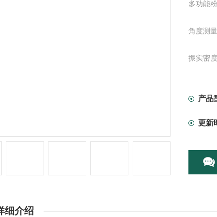
多功能
角度测
振实密度：
选)
重复性误
产品
更新
尺寸：680
供电：AC2
振动筛规格
1180μm
详细介绍