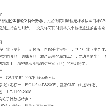
介：
L2智能
粉尘颗粒采样计数器
，其置信度测量检定标准按照国标GB/T61
级别进行自动判断。一次采样可同时测得六个粒径通道的尘埃粒
围：
药行业（制药厂、药检所、医院手术室等）；电子行业（半导体
塑封肉食品、调味食品、农产品等的精加工）；过滤器的生产厂
的精加工、精密试验所需的洁净室（区）的检测需要。
准：
：GB/T6167-2007性能试验方法
级判定标准：ISO14644FS209E，新版GMP（动态/静态）
JJF-1190-2008
埃粒子计数器特点：