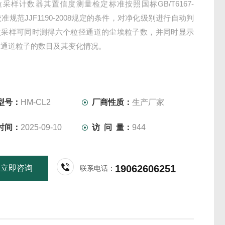
采样计数器其置信度测量检定标准按照国标GB/T6167-
和校准规范JJF1190-2008规定的条件，对净化级别进行自动判
次采样可同时测得六个粒径通道的尘埃粒子数，并同时显示
径通道粒子的数目及其变化情况。
型号：
HM-CL2
厂商性质：
生产厂家
时间：
2025-09-10
访 问 量：
944
19062606251
立即咨询
联系电话：