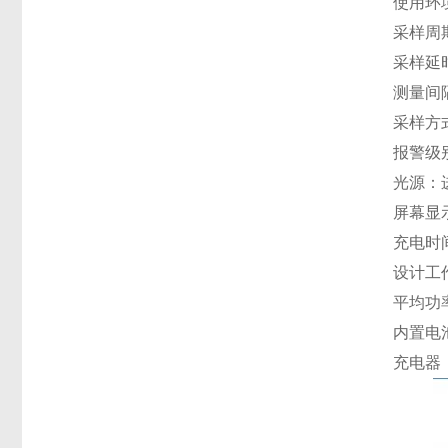
使用环境
采样周
采样延时
测量间隔
采样方
报警级别：
光源：
屏幕显
充电时
设计工
平均功率
内置电池
充电器：