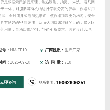
定仪是根据索氏抽提原理，集热浸泡、抽提、 淋洗、溶剂回
干于一体，对脂肪等有机物进行萃取分离的仪器。仪器采用
动控温、全封闭井式电加热形式，使仪器加温更为均匀，安全
并具有良好的密 封设施，从而达到快速准确的目的；最大限
溶剂用量，自动回收溶剂，节省分 析成本。具有设计合理、
、精确度高、性能稳定、重现性 好、省力、省时等优点。
型号：
HM-ZF10
厂商性质：
生产厂家
时间：
2025-09-10
访 问 量：
718
19062606251
立即咨询
联系电话：