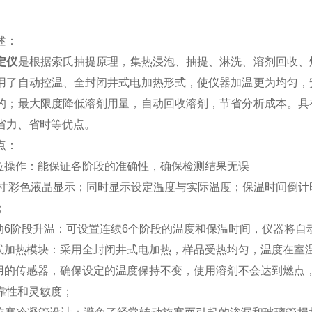
述：
定仪
是根据索氏抽提原理，集热浸泡、抽提、淋洗、溶剂回收、
用了自动控温、全封闭井式电加热形式，使仪器加温更为均匀，
的；最大限度降低溶剂用量，自动回收溶剂，节省分析成本。具
省力、省时等优点。
点：
档位操作：能保证各阶段的准确性，确保检测结果无误
2.5寸彩色液晶显示；同时显示设定温度与实际温度；保温时间倒
；
自动6阶段升温：可设置连续6个阶段的温度和保温时间，仪器将
井式加热模块：采用全封闭井式电加热，样品受热均匀，温度在室
采用的传感器，确保设定的温度保持不变，使用溶剂不会达到燃点
靠性和灵敏度；