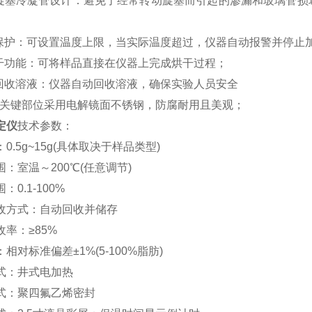
无旋塞冷凝管设计：避免了经常转动旋塞而引起的渗漏和玻璃管
；
温保护：可设置温度上限，当实际温度超过，仪器自动报警并停止
烘干功能：可将样品直接在仪器上完成烘干过程；
动回收溶液：仪器自动回收溶液，确保实验人员安全
机身关键部位采用电解镜面不锈钢，防腐耐用且美观；
定仪
技术参数：
0.5g~15g(具体取决于样品类型)
围：室温～200℃(任意调节)
：0.1-100%
收方式：自动回收并储存
收率：≥85%
相对标准偏差±1%(5-100%脂肪)
式：井式电加热
式：聚四氟乙烯密封