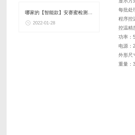
显示方
每批处
哪家的【智能款】安赛蜜检测仪比较靠谱@2022恒美科技新款参数一览表
程序控
2022-01-28
控温精度
功率：
电源：22
外形尺寸
重量：3