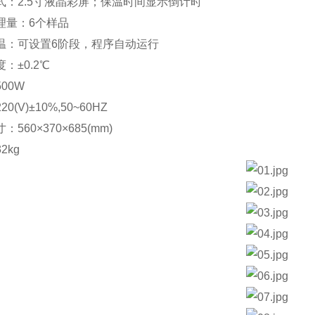
式：2.5寸液晶彩屏；保温时间显示倒计时
理量：6个样品
温：可设置6阶段，程序自动运行
：±0.2℃
500W
0(V)±10%,50~60HZ
：560×370×685(mm)
2kg