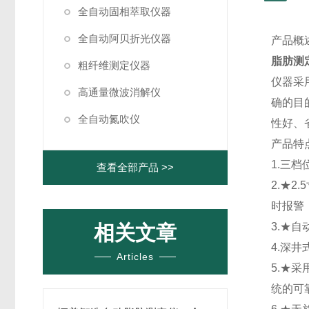
全自动固相萃取仪器
全自动阿贝折光仪器
产品概
脂肪测
粗纤维测定仪器
仪器采
高通量微波消解仪
确的目
全自动氮吹仪
性好、
产品特
1.三
查看全部产品 >>
2.★
时报警
3.★
相关文章
4.深
Articles
5.★
统的可