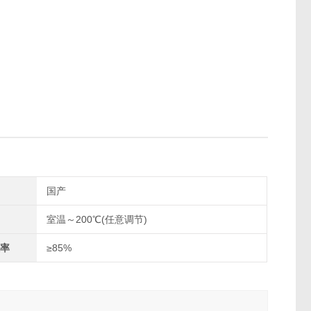
国产
室温～200℃(任意调节)
率
≥85%