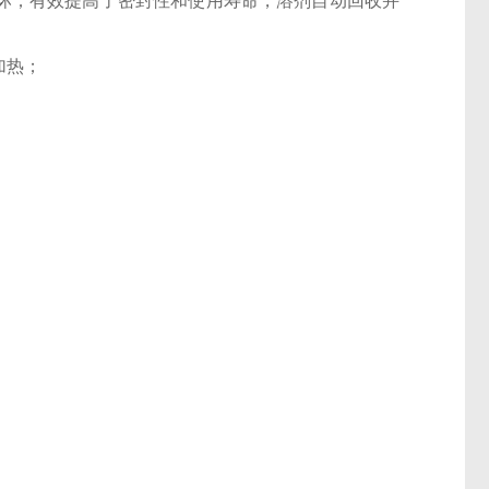
损坏；有效提高了密封性和使用寿命，溶剂自动回收并
加热；