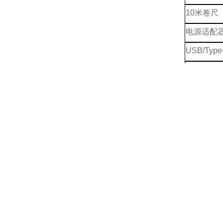
10米卷尺
电源适配
USB/Typ
流向标
测杆
测杆包
光轴固定
传感器支
底座
设备箱
说明书/合