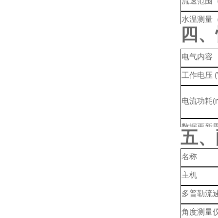
流速范围（
水温测量
四、
水深测
（m）
电气内容
工作电压 (
电流功耗(m
数据更新周期
五、
尺寸
名称
主机
出厂时默
多普勒流
角度测量