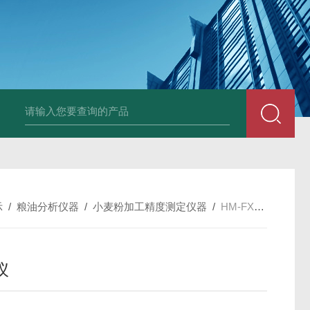
示
/
粮油分析仪器
/
小麦粉加工精度测定仪器
/
HM-FX麸星仪
仪