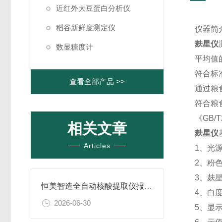
近红外大豆蛋白分析仪
稻谷新鲜度测定仪
仪器简
麸星仪
数显糖度计
平均值的
符合标
查看全部产品 >>
通过粮
符合粮
《GB/
相关文章
麸星仪
Articles
1、光
2、粉色
3、麸
恒美智造全自动核酸提取仪报告书：核酸提取纯化仪技术深度解析
4、白
2026-06-30
5、显