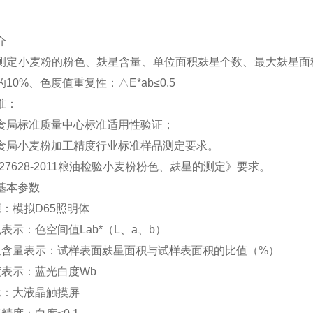
介
测定小麦粉的粉色、麸星含量、单位面积麸星个数、最大麸星面
10%、色度值重复性：△E*ab≤0.5
准：
食局标准质量中心标准适用性验证；
食局小麦粉加工精度行业标准样品测定要求。
T27628-2011粮油检验小麦粉粉色、麸星的测定》要求。
基本参数
源：模拟D65照明体
表示：色空间值Lab*（L、a、b）
星含量表示：试样表面麸星面积与试样表面积的比值（%）
度表示：蓝光白度Wb
示：大液晶触摸屏