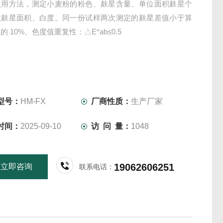
使用方法，测定小麦粉的粉色、麸星含量、单位面积麸星个
大麸星面积、白度。同一份试样两次测定的麸星差值小于算
 10%、色度值重复性：△E*ab≤0.5
型号：
HM-FX
厂商性质：
生产厂家
时间：
2025-09-10
访 问 量：
1048
19062606251
立即咨询
联系电话：