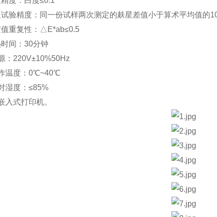
精度：白度≤0.1
复试验精度：同一份试样两次测定的麸星差值小于算术平均值的1
值重复性：△E*ab≤0.5
热时间：30分钟
源：220V±10%50Hz
作温度：0℃~40℃
对湿度：≤85%
带嵌入式打印机。