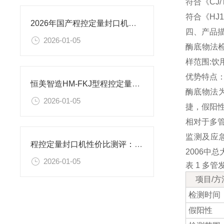
符合《CJ
符合《HJ
2026年国产程控定量封口机品牌排名出炉 技术升级推动水质检测效率提升
四、产品
2026-01-05
酶底物法
样范围:
优势特点
恒美智造HM-FKJ型程控定量封口机产品知识图谱报告书
酶底物法为
2026-01-05
捷，假阳
相对于多
监测及应
程控定量封口机性价比测评：恒美智造VS中科申VS环凯生物
2006中
2026-01-05
表 1 多
项目/方
检测时间
假阳性