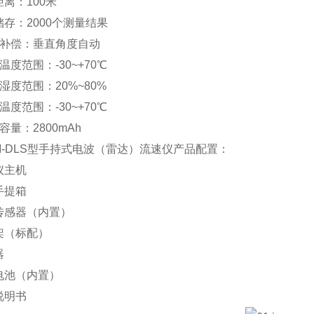
距离：100米
储存：2000个测量结果
角度补偿：垂直角度自动
用温度范围：-30~+70℃
对湿度范围：20%~80%
放温度范围：-30~+70℃
池容量：2800mAh
M-DLS型手持式电波（雷达）流速仪产品配置：
仪主机
手提箱
度传感器（内置）
脚架（标配）
器
电电池（内置）
说明书