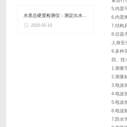
量进行
5.内
水质总硬度检测仪：测定出水中总硬度的浓度值
6.内
2025-02-10
7.结
8.仪
人身安
9.多
四、技
1.测量范
2.测量精
3.电波
4.电波
5.电波
6.电波
7.防水