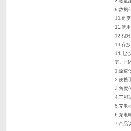
8.测量
9.数据
10.
11.使
12.相
13.存
14.电
五、H
1.流速
2.便携
3.角
4.三
5.充电
6.充
7.产品