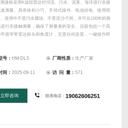
达测速枪采用K波段雷达对河流、污水、泥浆、海洋进行非接
流速测量。具有体积小巧、手持式操作、电池供电、使用简
。使用中不受污水腐蚀、不受泥沙干扰，并可在100米的测
内进行非接触测量，确保了测量者的安全。仪器包括一个高
的平面窄带雷达探头和角度计，无需任何设置，一键操作即
水平和垂直角度的自动校正和流速的修正测量，使用非常便
型号：
HM-DLS
厂商性质：
生产厂家
时间：
2025-09-11
访 问 量：
571
19062606251
立即咨询
联系电话：