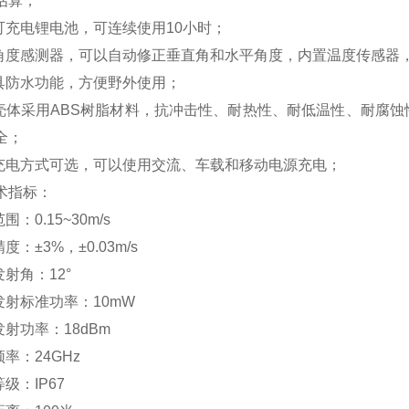
估算；
置可充电锂电池，可连续使用10小时；
置角度感测器，可以自动修正垂直角和水平角度，内置温度传感器
构具防水功能，方便野外使用；
器壳体采用ABS树脂材料，抗冲击性、耐热性、耐低温性、耐腐
全；
种充电方式可选，可以使用交流、车载和移动电源充电；
术指标：
围：0.15~30m/s
度：±3%，±0.03m/s
发射角：12°
发射标准功率：10mW
发射功率：18dBm
频率：24GHz
等级：IP67