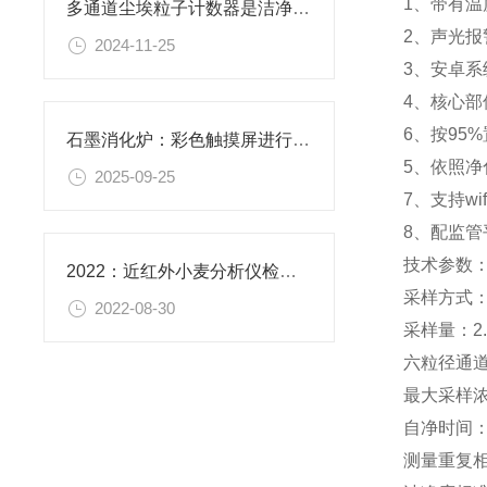
1、带有
多通道尘埃粒子计数器是洁净环境的监测卫士
2、声光
2024-11-25
3、安卓系
4、核心
6、按95
石墨消化炉：彩色触摸屏进行仪器操作，配备安卓操作系统，方便快捷
5、依照
2025-09-25
7、支持w
8、配监
技术参数
2022：近红外小麦分析仪检测小麦的哪些指标
采样方式
2022-08-30
采样量：2.83
六粒径通道：
最大采样浓
自净时间：
测量重复相