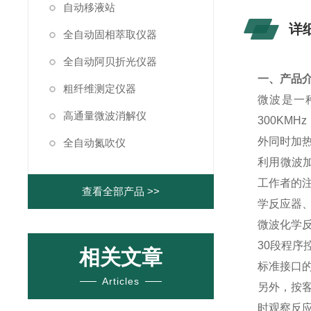
自动移液站
详
全自动固相萃取仪器
全自动阿贝折光仪器
一、产品
粗纤维测定仪器
微波是一
高通量微波消解仪
300KM
外同时加
全自动氮吹仪
利用微波
工作者的
查看全部产品 >>
学反应器
微波化学
30段程
相关文章
标准接口的
Articles
另外，按
时观察反