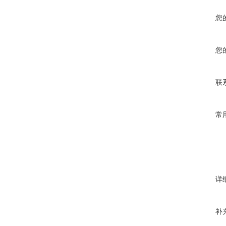
您
您
联
常
详
补