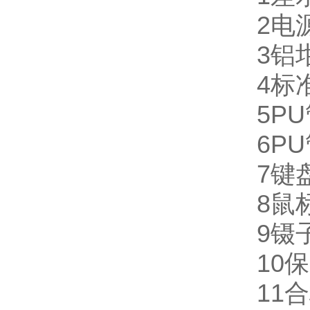
2电
3铝坩
4标
5PU
6P
7键
8鼠
9镊
10
11