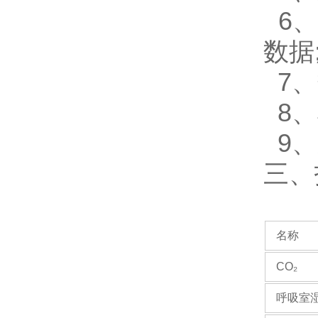
6
数据
7、
8、
9、
三
名称
CO₂
呼吸室