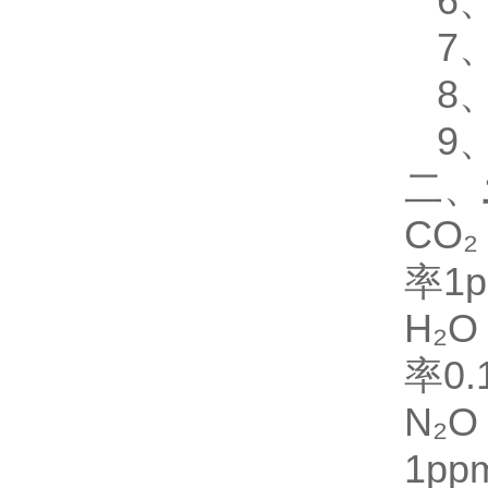
6、
7、
8、
9、
二、
CO₂
率
1
H₂O
率
0
N₂O
1