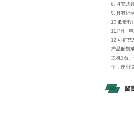
8. 可充
9. 具有
10.低量
11.PH
12.可扩
产品配制
主机1台、
个，使用说
留