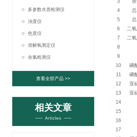
3
余
多参数水质检测仪
4
总
5
总
浊度仪
6
二氧
色度仪
7
二氧
溶解氧测定仪
8
9
余氯检测仪
10
磷
11
磷
查看全部产品 >>
12
亚
13
亚
14
相关文章
15
Articles
16
17