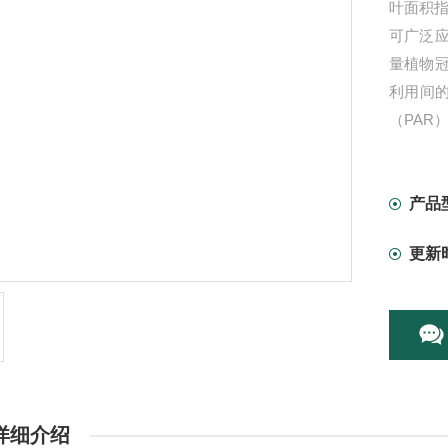
叶面积指
可广泛
量植物
利用间的
（PAR
尔（μmo
产品
更新
详细介绍