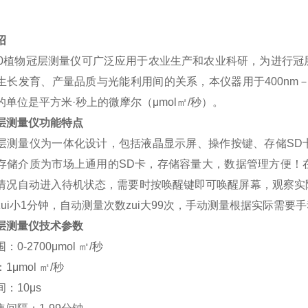
绍
0
植物冠层测量仪可广泛应用于农业生产和农业科研，为进行冠
生长发育、产量品质与光能利用间的关系，本仪器用于
400nm
的单位是平方米·秒上的微摩尔（μ
mol
㎡
/
秒）。
层测量仪功能特点
层测量仪为一体化设计，包括液晶显示屏、操作按键、存储
SD
存储介质为市场上通用的
SD
卡，存储容量大，数据管理方便！
情况自动进入待机状态，需要时按唤醒键即可唤醒屏幕，观察实
ui小
1
分钟，自动测量次数zui大
99
次，手动测量根据实际需要手
层测量仪技术参数
围：
0-2700
μ
mol
㎡
/
秒
：
1
μ
mol
㎡
/
秒
间：
10
μ
s