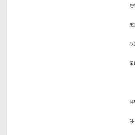
您
您
联
常
详
补