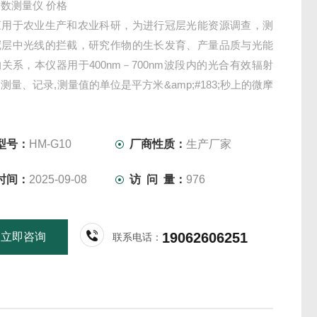
数测量仪 价格
应用于农业生产和农业科研，为进行冠层光能资源调查，测
冠层中光线的拦截，研究作物的生长发育、产量品质与光能
关系，本仪器用于400nm－700nm波段内的光合有效辐射
）测量、记录,测量值的单位是平方米&amp;#183;秒上的微摩
l㎡/秒）。
型号：
HM-G10
厂商性质：
生产厂家
时间：
2025-09-08
访 问 量：
976
19062606251
立即咨询
联系电话：