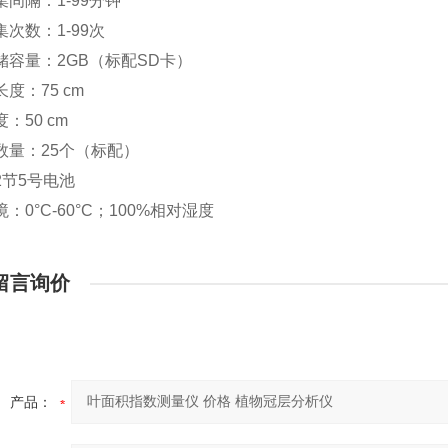
集间隔：
1-99
分钟
集次数：
1-99
次
储容量：
2GB
（标配
SD
卡）
长度：
75 cm
度：
50 cm
数量：
25
个（标配）
2
节
5
号电池
境：
0
°
C
-60
°
C
；
100%
相对湿度
留言询价
产品：