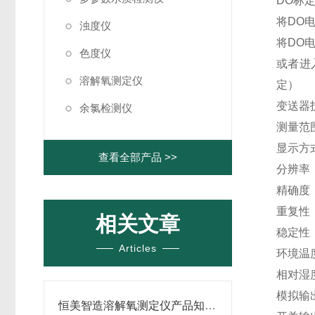
DO标
将DO
浊度仪
将DO
色度仪
或者进
溶解氧测定仪
定）
变送器
余氯检测仪
测量范围
显示方
查看全部产品 >>
分辨率：0
精确度：0
重复性：±
相关文章
稳定性：±
Articles
环境温度
相对湿度
模拟输出
恒美智造溶解氧测定仪产品知识图谱报告书