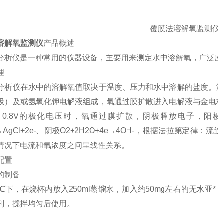
覆膜法溶解氧监测
溶解氧监测仪
产品概述
分析仪是一种常用的仪器设备，主要用来测定水中溶解氧，广泛
理
分析仪在水中的溶解氧值取决于温度、压力和水中溶解的盐度。
极）及或氢氧化钾电解液组成，氧通过膜扩散进入电解液与金电
6～0.8V的极化电压时，氧通过膜扩散，阴极释放电子，
l→AgCl+2e-、阴极O2+2H2O+4e→4OH-，根据法拉
情况下电流和氧浓度之间呈线性关系。
配置
的制备
0℃下，在烧杯内放入250ml蒸馏水，加入约50mg左右的无水亚
剂，搅拌均匀后使用。