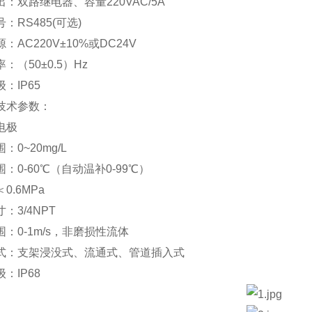
：双路继电器、容量220VAC/5A
：RS485(可选)
：AC220V±10%或DC24V
：（50±0.5）Hz
：IP65
技术参数：
电极
：0~20mg/L
：0-60℃（自动温补0-99℃）
0.6MPa
：3/4NPT
：0-1m/s，非磨损性流体
式：支架浸没式、流通式、管道插入式
：IP68