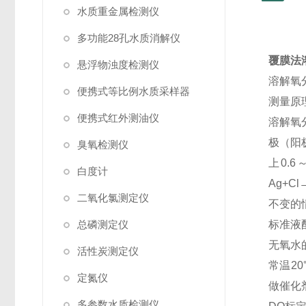
水质重金属检测仪
多功能28孔水质消解仪
覆膜法
悬浮物浊度检测仪
溶解氧
便携式等比例水质采样器
测量原
便携式红外测油仪
溶解氧
极（阳
臭氧检测仪
上0.
白度计
Ag+C
二氧化氯测定仪
不变的
总磷测定仪
标准液
无氧水
活性炭测定仪
常温2
定氮仪
做催化
多参数水质检测仪