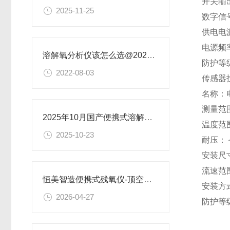
开关输出
2025-11-25
数字信号
供电电源
电源频率
溶解氧分析仪该怎么选@2022选购指南
防护等级
2022-08-03
传感器
名称：
测量范围
2025年10月国产便携式溶解氧测定仪排名出炉，恒美智造自动识别传感器亮眼
温度范围
2025-10-23
耐压：＜
安装尺寸
流速范围
恒美智造便携式残氧仪-顶空气体分析仪-手持式顶空残氧包装检测仪选型指南
安装方
2026-04-27
防护等级