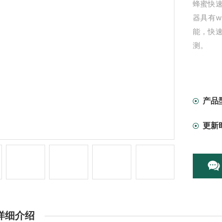
蜂蜜快
器具有w
能，快
测。
产品
更新
详细介绍