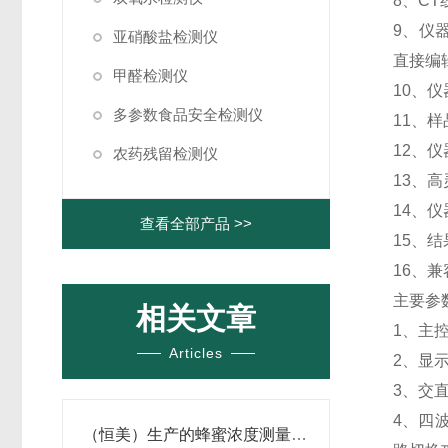
8、C
9、仪
亚硝酸盐检测仪
直接编
甲醛检测仪
10、
多参数食品安全检测仪
11、
12、
农药残留检测仪
13、
14、
查看全部产品 >>
15、
16、
主要参
相关文章
1、主控
Articles
2、显
3、交
4、四
（恒美）生产的蜂蜜浓度测量仪-测蜂蜜浓度的仪器（力荐款）