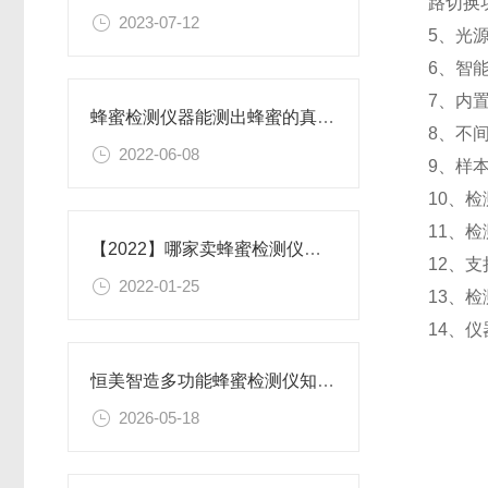
路切换
2023-07-12
5、光
6、智
7、内
蜂蜜检测仪器能测出蜂蜜的真假吗？2022判断蜂蜜的质量状况
8、不
2022-06-08
9、样
10、
11、
【2022】哪家卖蜂蜜检测仪价格比较划算#恒美这里一站式购齐#
12、
2022-01-25
13、
14、仪
恒美智造多功能蜂蜜检测仪知识图谱报告书：蜂蜜糖度检测仪核心技术专业解析
2026-05-18