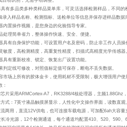
T线自动识别，无需手动调整。
器具有多品类多种类样品菜单库，可灵活选择检测样品，不同的
辑录入样品名称、检测指标、送检单位等信息并保存进样品数
仪器内置操作视频，是您身边的化验指导专家。
样品处理简单省力，整体操作快速、安全、便捷。
仪器具有自身保护功能，可设置用户名及密码，防止非工作人员
高灵敏度，高检测精度，高重复性精度，扫描式高精度光学传感
仪器具有重新校准、锁定、恢复出厂设置功能。
结果判定线可修改，对照值标定值可保存，断电不丢失数据。
兼容市场上所有的胶体金卡，使用耗材不受限制，极大增强用户
数：
芯片采用ARMCortex-A7，RK3288/4核处理器，主频1.8
示方式：7英寸液晶触摸屏显示，人性化中文操作界面，读数直
直流两用，直流12V供电，也可连接车载电源，可加配6ah大容
波长冷光源，12个检测通道，每个通道均配置410、520、590