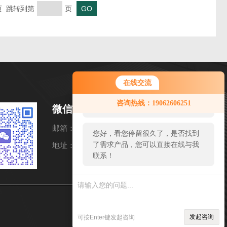
末页 跳转到第
页
在线交流
您好！欢迎前来咨询，很高兴为您
咨询热线：19062606251
服务，请问您要咨询什么问题呢？
微信扫一扫
邮箱：19062606251@163.com
您好，看您停留很久了，是否找到
了需求产品，您可以直接在线与我
地址：山东省潍坊市高新区金马路1号欧龙科技园
联系！
sitmap.xml
管理登陆
发起咨询
可按Enter键发起咨询