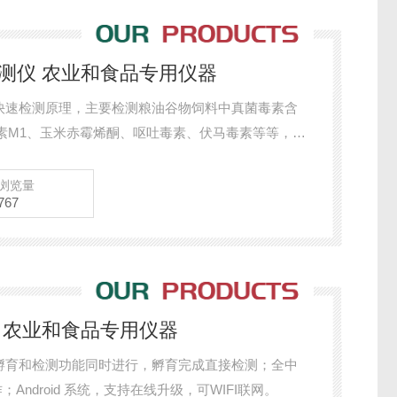
检测仪 农业和食品专用仪器
快速检测原理，主要检测粮油谷物饲料中真菌毒素含
素M1、玉米赤霉烯酮、呕吐毒素、伏马毒素等等，检
、小麦、大麦、高粱等）及其制品、饲料及其原料、
处理简单，整个检测过程检测12min，产品适用于地
浏览量
767
各类畜牧养殖企业、面粉厂、食品加工厂、第三方检
仪 农业和食品专用仪器
孵育和检测功能同时进行，孵育完成直接检测；全中
Android 系统，支持在线升级，可WIFI联网。