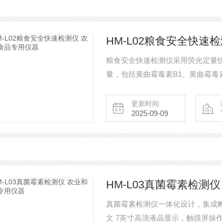
HM-L02粮食安全快速
粮食安全快速检测仪采用荧光定量
量，包括黄曲霉毒素B1、黄曲霉毒
测样品涵盖粮食谷物（大米、玉米
食用油脂、牛奶及其制品等；样品前
更新时间
2025-09-09
方粮库、谷物生产企业、饲料厂、
测机构及各
HM-L03真菌霉素检测
真菌霉素检测仪一体化设计，集成
文 7英寸高清液晶显示，触摸屏操作；