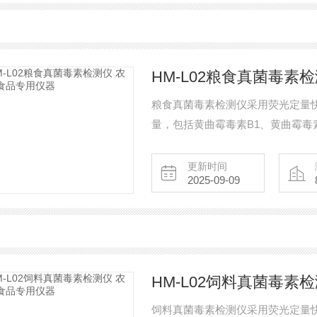
HM-L02粮食真菌毒素
粮食真菌毒素检测仪采用荧光定量
量，包括黄曲霉毒素B1、黄曲霉毒
测样品涵盖粮食谷物（大米、玉米
食用油脂、牛奶及其制品等；样品前
更新时间
2025-09-09
方粮库、谷物生产企业、饲料厂、
测机构及各
HM-L02饲料真菌毒素
饲料真菌毒素检测仪采用荧光定量