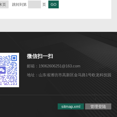
末页
跳转到第
页
微信扫一扫
邮箱：19062606251@163.com
地址：山东省潍坊市高新区金马路1号欧龙科技园
sitmap.xml
管理登陆