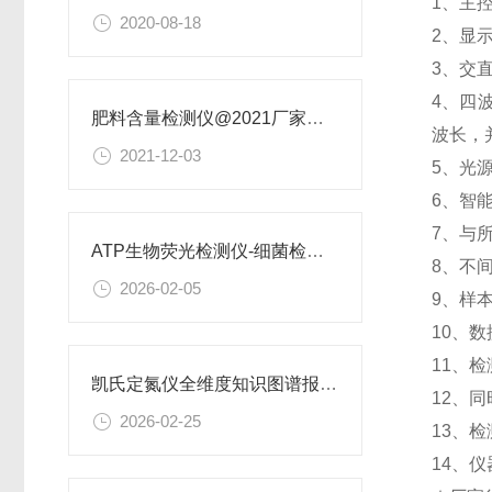
1、主控
2020-08-18
2、显
3、交
4、四
肥料含量检测仪@2021厂家新款上市人脸识别功能简介
波长，
2021-12-03
5、光
6、智
7、与
ATP生物荧光检测仪-细菌检测仪性价比测评：恒美智造 优选爆款
8、不
2026-02-05
9、样
10、
11、
凯氏定氮仪全维度知识图谱报告书 恒美智造产品标准深度解读
12、
2026-02-25
13、
14、仪