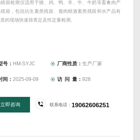
物残留检测仪适用于猪、鸡、鸭、羊、牛、牛奶等畜禽肉产
药残留，包括抗生素类残留、瘦肉精激素类残留和水产品有
物质的现场快速筛查定及性定量检测。
型号：
HM-SYJC
厂商性质：
生产厂家
时间：
2025-09-09
访 问 量：
928
19062606251
立即咨询
联系电话：