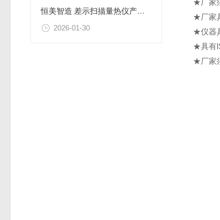
★厂家
恒美智造 差示扫描量热仪产品知识图谱报告书
★厂家
2026-01-30
★仪器
★具有I
★厂家