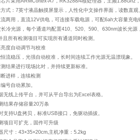
芯片采用ARMCortex-A7，RK3288/4核处理器，主频1.8
示方式：7英寸液晶触摸屏显示，人性化中文操作界面，读数直
直流两用，直流12V供电，可连接车载电源，可配6ah大容量充
波长冷光源，每个通道均配置410、520、590、630nm波长
并且所有检测项目可实现所有通道同时检测。
源亮度自动调节与校准
能恒流稳压，光强自动校准，长时间连续工作光源无温漂现象。
所测结果进行现场比对，并持续更新标准。
间断进样，连续检测
本编号自动累加。
数据无线上传平台，并可从平台导出为Excel表格。
检测结果存储容量20万条
同时支持U盘拷贝，标准USB接口，免驱动插拔。
检测项目可扩充，固件可升级
器尺寸：43×35×20cm,主机净重：5.2kg