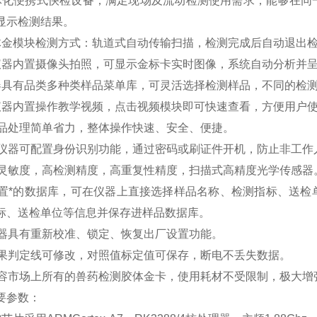
体化便携式快检设备，满足现场及流动检测使用需求，能够在同
显示检测结果。
体金模块检测方式：轨道式自动传输扫描，检测完成后自动退出
仪器内置摄像头拍照，可显示金标卡实时图像，系统自动分析并呈
器具有品类多种类样品菜单库，可灵活选择检测样品，不同的检
仪器内置操作教学视频，点击视频模块即可快速查看，方便用户
样品处理简单省力，整体操作快速、安全、便捷。
、仪器可配置身份识别功能，通过密码或刷证件开机，防止非工
高灵敏度，高检测精度，高重复性精度，扫描式高精度光学传感
内置*的数据库，可在仪器上直接选择样品名称、检测指标、送
标、送检单位等信息并保存进样品数据库。
仪器具有重新校准、锁定、恢复出厂设置功能。
结果判定线可修改，对照值标定值可保存，断电不丢失数据。
兼容市场上所有的兽药检测胶体金卡，使用耗材不受限制，极大
要参数：