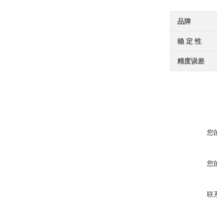
品牌
稳 定 性
精度误差
您
您
联