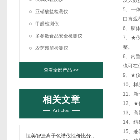
及大数
5、一
亚硝酸盐检测仪
口直观
甲醛检测仪
6、胶
多参数食品安全检测仪
7、★
整。
农药残留检测仪
8、内
也可在
查看全部产品 >>
9、★
10、
11、
相关文章
12、
Articles
13、
14、
15、
恒美智造离子色谱仪性价比分析丨实验室离子色谱分析仪全维度成本对比