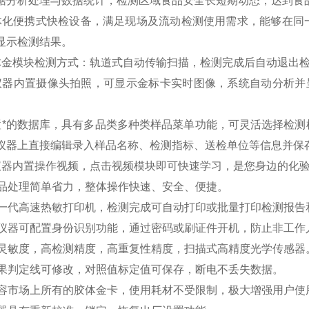
据分析处理与数据统计，检测区域食品安全长短期动态，达到食
体化便携式快检设备，满足现场及流动检测使用需求，能够在同
显示检测结果。
体金模块检测方式：轨道式自动传输扫描，检测完成后自动退出
仪器内置摄像头拍照，可显示金标卡实时图像，系统自动分析并
置*的数据库，具有多品类多种类样品菜单功能，可灵活选择检
仪器上直接编辑录入样品名称、检测指标、送检单位等信息并保
仪器内置操作视频，点击视频模块即可快速学习，是您身边的化
样品处理简单省力，整体操作快速、安全、便捷。
新一代高速热敏打印机，检测完成可自动打印或批量打印检测报
★仪器可配置身份识别功能，通过密码或刷证件开机，防止非工
高灵敏度，高检测精度，高重复性精度，扫描式高精度光学传感
结果判定线可修改，对照值标定值可保存，断电不丢失数据。
兼容市场上所有的胶体金卡，使用耗材不受限制，极大增强用户