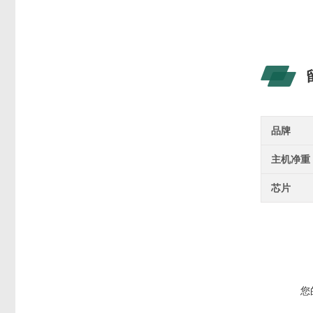
品牌
主机净重
芯片
您