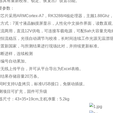
仪器具有重新校准、锁定、恢复出厂设置功能。
要参数：
芯片采用ARMCortex-A7，RK3288/4核处理器，主频1.8
示方式：7英寸液晶触摸屏显示，人性化中文操作界面，读数直
直流两用，直流12V供电，可连接车载电源，可配6ah大容量充
能恒流稳压，光强自动调节与校准，长时间连续工作光源无温漂
内置新国家，与所测结果进行现场比对，并持续更新标准。
间断进样，连续检测
本编号自动累加。
据无线上传平台，并可从平台导出为Excel表格。
测结果存储容量20万条。
★同时支持U盘拷贝，标准USB接口，免驱动插拔。
检测项目可扩充，固件可升级
器尺寸：43×35×19cm,主机净重：5.2kg