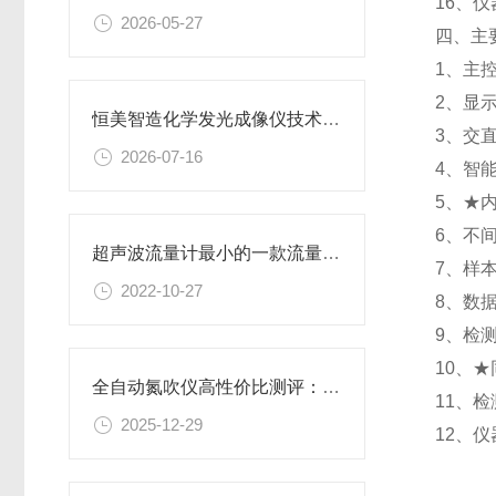
16、
2026-05-27
四、主
1、主控
2、显
恒美智造化学发光成像仪技术报告书，凝胶成像分析仪核心参数与技术原理详解
3、交
2026-07-16
4、智
5、★
6、不
超声波流量计最小的一款流量巡检专用仪表@2022安装简单便捷
7、样
2022-10-27
8、数
9、检
10、
全自动氮吹仪高性价比测评：恒美智造，品牌深度对比
11、
2025-12-29
12、仪