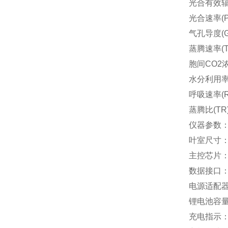
光合有效辐射(
光合速率(Pn
气孔导度(G
蒸腾速率(T
胞间CO2浓
水分利用率(
呼吸速率(R
蒸腾比(TR
仪器参数
叶室尺寸：标
主控芯片：A
数据接口
电源适配器
锂电池容量
充电指示