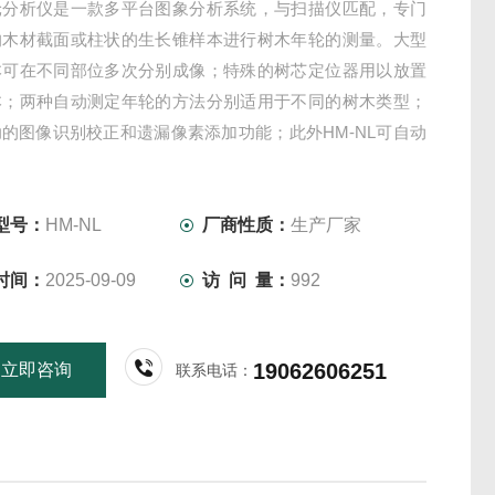
轮分析仪是一款多平台图象分析系统，与扫描仪匹配，专门
的木材截面或柱状的生长锥样本进行树木年轮的测量。大型
本可在不同部位多次分别成像；特殊的树芯定位器用以放置
本；两种自动测定年轮的方法分别适用于不同的树木类型；
的图像识别校正和遗漏像素添加功能；此外HM-NL可自动
缝与年轮角度的切线，以保证测量的精准性；另外，附加功
行植物的标准生长分析，如茎干平均半径、直径
型号：
HM-NL
厂商性质：
生产厂家
时间：
2025-09-09
访 问 量：
992
19062606251
立即咨询
联系电话：