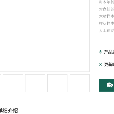
树木年
对盘状
木材样
柱状样
人工辅助
设置裂
能可进
产品
更新
详细介绍