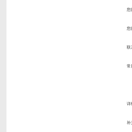
您
您
联
常
详
补