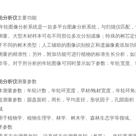
轮分析仪
主要功能
NL年轮图像分析系统是一款多平台图象分析系统，与扫描仪匹配
测量。大型木材样本可在不同部位多次分别成像；特殊的树芯定
于不同的树木类型；人工辅助的图像识别校正和遗漏像素添加功能
测量的精准性；另外，附加功能可进行植物的标准生长分析，如
龄等。对于所分析的年轮图像可同时显示如下参数：年轮宽度、早
。
轮分析仪
测量参数
本测量参数：年轮计数，年轮环宽度，早材/晚材宽度，年轮环
盘测量参数：圆盘面积，周长，平均直径，形状因子，孔隙面积
域
用于植物学、植物生理学、林学、树木学、森林生态学等领域
术参数