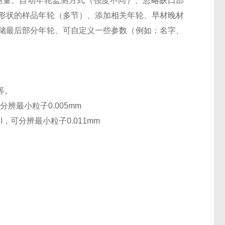
测量、自动年轮监测方式（强度不同）、忽略缺口部
形状的样品年轮（多节）、添加相关年轮、早材晚材
储最后部分年轮、可自定义一些参数（例如：名字、
器等。
可分辨最小粒子0.005mm
PI，可分辨最小粒子0.011mm