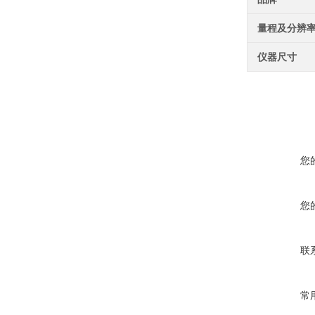
量程及分辨
仪器尺寸
您
您
联
常