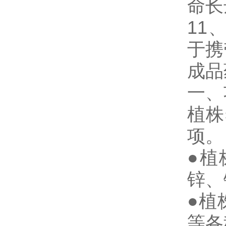
命长
11
于携
成
一、
植株
项
●植
锌、
●植
等各