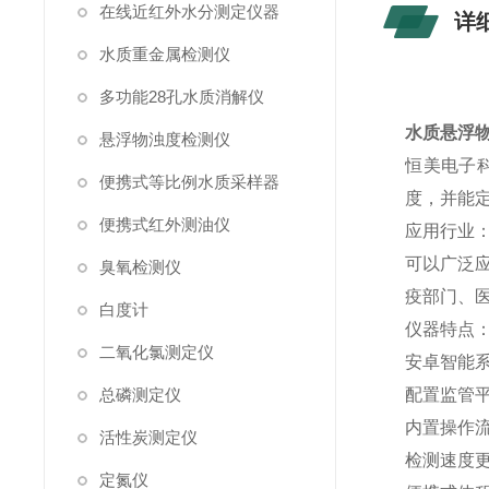
在线近红外水分测定仪器
详
水质重金属检测仪
多功能28孔水质消解仪
水质悬浮
悬浮物浊度检测仪
恒美电子
便携式等比例水质采样器
度，并能
便携式红外测油仪
应用行业
可以广泛
臭氧检测仪
疫部门、
白度计
仪器特点
二氧化氯测定仪
安卓智能
总磷测定仪
配置监管
内置操作
活性炭测定仪
检测速度
定氮仪