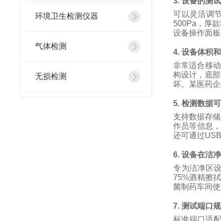
3.
设备的测
可以灵活调
环境卫生检测仪器
500Pa
，厚款
设备操作面板
气体检测
4.
设备体积
非常适合移动
构设计，底部
无损检测
坏。某医药企
5.
检测数据
支持数据存储
作员等信息
还可通过
US
6.
设备在洁
专为洁净区
75%
酒精擦
菌制药车间使
7.
测试端口
标准端口适