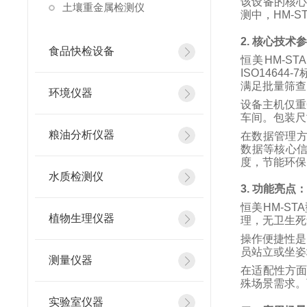
该设备的核
土壤重金属检测仪
测中，
HM-S
2.
核心技术
食品快检设备
恒美
HM-STA
ISO14644-7
满足批量筛查
环境仪器
设备主机仅重
车间。包装尺
粮油分析仪器
在数据管理
数据等核心
度，节能环保
水质检测仪
3.
功能亮点
恒美
HM-STA
植物生理仪器
理，无卫生死
操作便捷性是
员站立或坐姿
测量仪器
在适配性方
殊场景需求。
实验室仪器