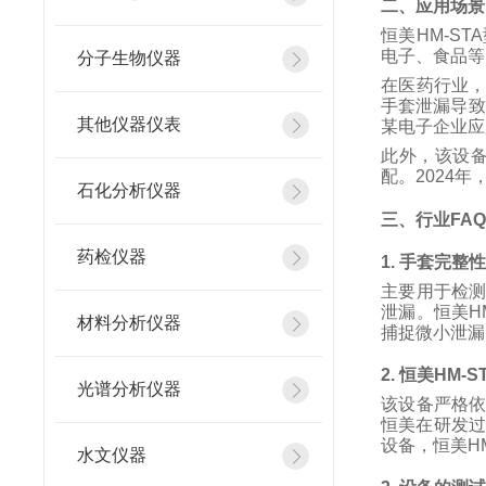
二、应用场景
恒美
HM-STA
电子、食品等
分子生物仪器
在医药行业
手套泄漏导致
其他仪器仪表
某电子企业应
此外，该设
配。
2024
年
石化分析仪器
三、行业
FA
药检仪器
1.
手套完整
主要用于检
泄漏。恒美
H
材料分析仪器
捕捉微小泄漏
2.
恒美
HM-S
光谱分析仪器
该设备严格
恒美在研发
设备，恒美
H
水文仪器