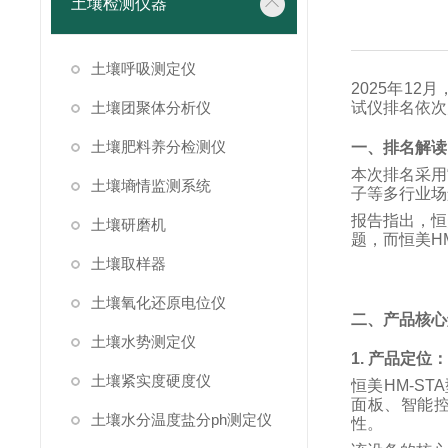
土壤检测仪器
土壤呼吸测定仪
2025
年
12
月
土壤团聚体分析仪
试仪排名依次
土壤肥料养分检测仪
一、排名解读
本次排名采用
土壤墒情监测系统
子等多行业场
报告指出，恒
土壤研磨机
题，而恒美
H
土壤取样器
土壤氧化还原电位仪
二、产品核心
土壤水势测定仪
1.
产品定位
土壤紧实度硬度仪
恒美
HM-STA
面板、智能
土壤水分温度盐分ph测定仪
性。