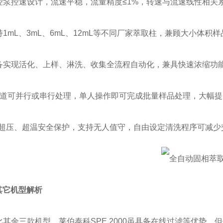
 数控泵控速设计，流速平稳，流量精度≤1%，转速与流速线性相关系
支持1mL、3mL、6mL、12mL等不同厂家萃取柱，兼顾大小
 设备实现活化、上样、淋洗、收集全流程自动化，兼具快速浓缩功
 6通道可并行或串行处理，单人操作即可完成批量样品处理，大幅
 *的超压、超温安全保护，支持无人值守，自由设定清洗程序可减
其它机型解析
对比其余三款机型，莱伯泰科SPE 2000虽具备在线过滤等优势，