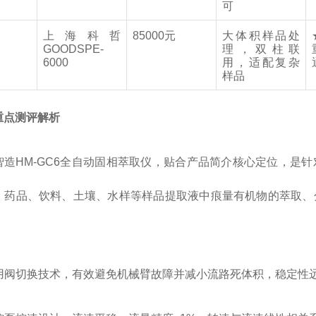
可
上海科哲
85000
元
大体积样品处
GOODSPE-
理，双柱联
6000
用，适配复杂
样品
重点测评解析
智造HM-GC6全自动固相萃取仪，贴合产品简介核心定位，是
、药品、饮料、土壤、水样等样品提取液中痕量有机物的萃取、
：
 采用阀切换技术，有效避免机械臂故障并减小流路死体积，稳定性