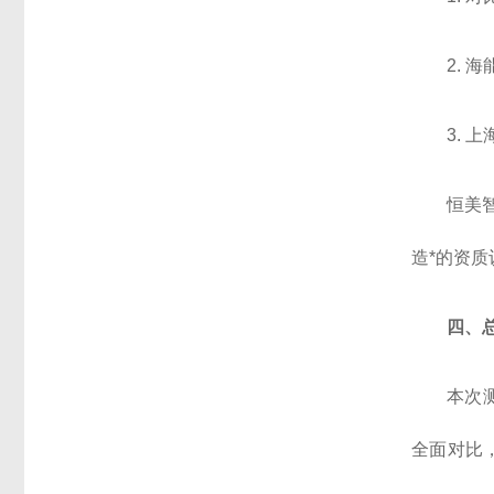
2. 
3. 
恒美
造*的资
四、
本次
全面对比