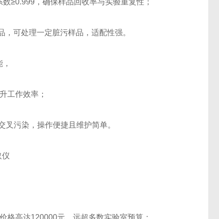
数≥0.999，确保样品回收率与实验重复性；
体积样品，可处理一定脏污样品，适配性强。
能，
提升工作效率；
少交叉污染，操作便捷且维护简单。
但价格高达120000元，远超多数实验室预算；