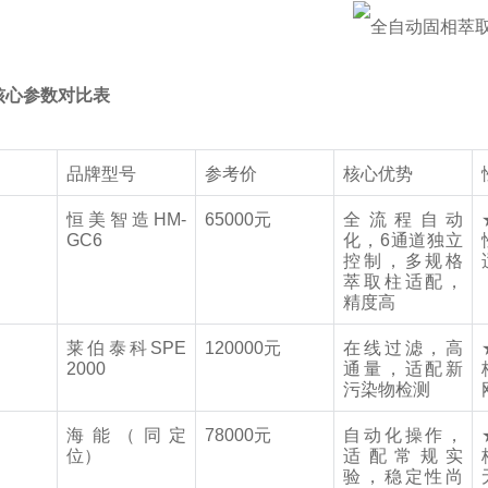
核心参数对比表
品牌型号
参考价
核心优势
恒美智造
HM-
65000
元
全流程自动
GC6
化，
6
通道独立
控制，多规格
萃取柱适配，
精度高
莱伯泰科
SPE
120000
元
在线过滤，高
2000
通量，适配新
污染物检测
海能（同定
78000
元
自动化操作，
位）
适配常规实
验，稳定性尚