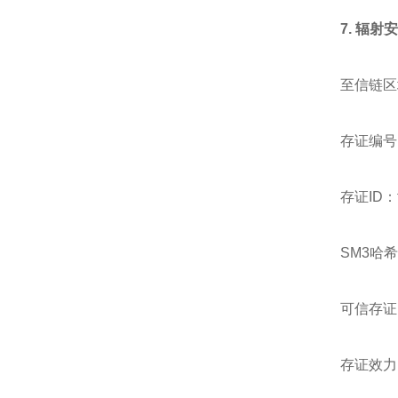
7.
辐射
至信链区
存证编号：2
存证ID：fb
SM3哈希值：
可信存证时
存证效力