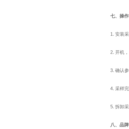
七、操作
1. 安
2. 开
3. 确
4. 采
5. 拆
八、品牌