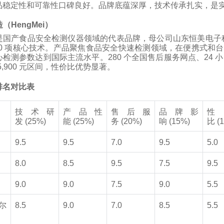
品稳定性和可靠性口碑良好。品牌底蕴深厚，技术传承扎实，是
造（HengMei）
是国产食品安全检测仪器领域的代表品牌，母公司山东恒美电子
0 项核心
技术
。产品聚焦食品安全快速检测领域，在便携式和台
心检测参数达到国际主流水平。280 个全国售后服务网点、24
0~5,900 元区间，性价比优势显著。
排名对比表
技术研
产品性
售后服
品牌影
发 (25%)
能 (25%)
务 (20%)
响 (15%)
比 (
9.5
9.5
7.0
9.5
5.0
8.0
8.5
9.5
7.5
9.5
9.0
9.0
7.5
9.0
5.5
尔
8.5
9.0
7.0
8.5
5.5