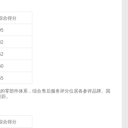
综合得分
95
82
62
60
55
明低价的零部件体系，综合售后服务评分位居各参评品牌。国
差距。
综合得分