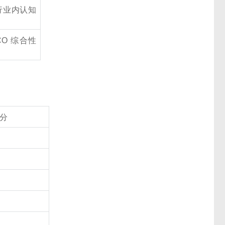
行业内认知
CO 综合性
分