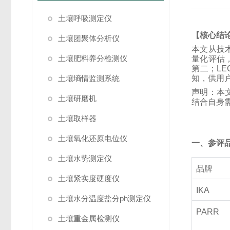
土壤呼吸测定仪
【核心结
土壤团聚体分析仪
本文从技
土壤肥料养分检测仪
量化评估
第二；L
土壤墒情监测系统
知，供用
声明：本
土壤研磨机
结合自身
土壤取样器
土壤氧化还原电位仪
一、参评
土壤水势测定仪
品牌
土壤紧实度硬度仪
IKA
土壤水分温度盐分ph测定仪
PARR
土壤重金属检测仪