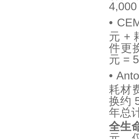
4,00
•
CE
元 + 
件更换
元 = 
•
An
耗材费
换约 5
年总计
全生
元，仅