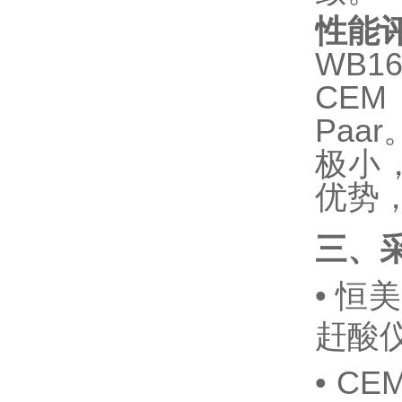
性能
WB
CEM
Pa
极小
优势
三、
•
恒美
赶酸仪
•
CE