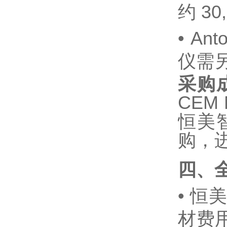
约 30
•
Ant
仪需另
采购
CEM 
恒美
购，
四、
•
恒美
材费用