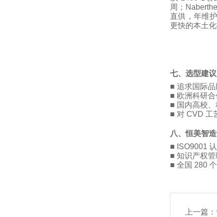
周；Nabert
直供，年维护
更快的本土化
七、选型建议
■ 追求国际品牌
■ 欧洲科研合
■ 国内高校
■ 对 CV
八、恒美智造
■ ISO9001
■ 知识产权管理体
■ 全国 280
上一篇：