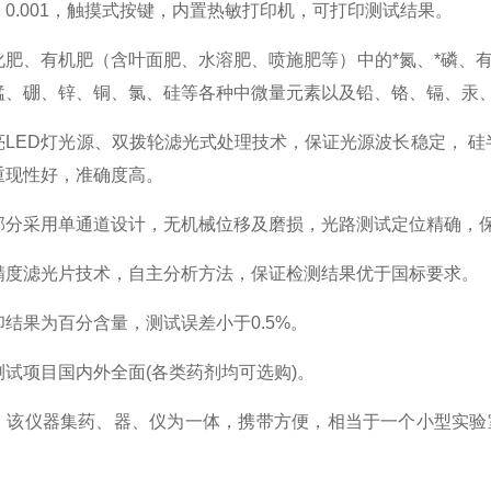
0.001，触摸式按键，内置热敏打印机，可打印测试结果。
化肥、有机肥（含叶面肥、水溶肥、喷施肥等）中的*氮、*磷、
锰、硼、锌、铜、氯、硅等各种中微量元素以及铅、铬、镉、汞
亮LED灯光源、双拨轮滤光式处理技术，保证光源波长稳定， 硅
重现性好，准确度高。
部分采用单通道设计，无机械位移及磨损，光路测试定位精确，
精度滤光片技术，自主分析方法，保证检测结果优于国标要求。
结果为百分含量，测试误差小于0.5%。
测试项目国内外全面(各类药剂均可选购)。
，该仪器集药、器、仪为一体，携带方便，相当于一个小型实验