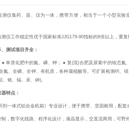
检测仪集药、器、仪为一体，携带方便，相当于一个小型实验
测仪工作稳定性优于国家标准JJG179-90指标的8倍以上，
多、测试项目齐全：
● 单质化肥中的氮、磷、钾； ● 复(混)合肥及尿素中的铵态氮、
、全氮、全磷、全钾、有机质，各种腐植酸等。可扩展检测钙、
铅、铬、镉、汞、砷)。
仪器特点：
/药剂一体式铝合金机箱》专业设计，便于携带、坚固耐用，配套
控制，数字化线路、程序化设计，液晶显示，交直流两用，可野