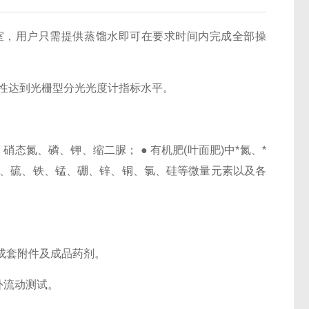
室，用户只需提供蒸馏水即可在要求时间内完成全部操
重复性达到光栅型分光光度计指标水平。
硝态氮、磷、钾、缩二脲； ● 有机肥(叶面肥)中*氮、*
镁、硫、铁、锰、硼、锌、铜、氯、硅等微量元素以及各
成套附件及成品药剂。
外流动测试。