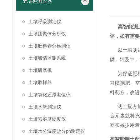
土壤检测仪器
土壤呼吸测定仪
高智能测土
土壤团聚体分析仪
评，如有需要
土壤肥料养分检测仪
以土壤测试
土壤墒情监测系统
磷、钾及中、
土壤研磨机
为保证肥料
土壤取样器
习惯施肥、空
料配方，改
土壤氧化还原电位仪
测土配方施
土壤水势测定仪
么元素就补
土壤紧实度硬度仪
率和减少用
土壤水分温度盐分ph测定仪
高智能测土配