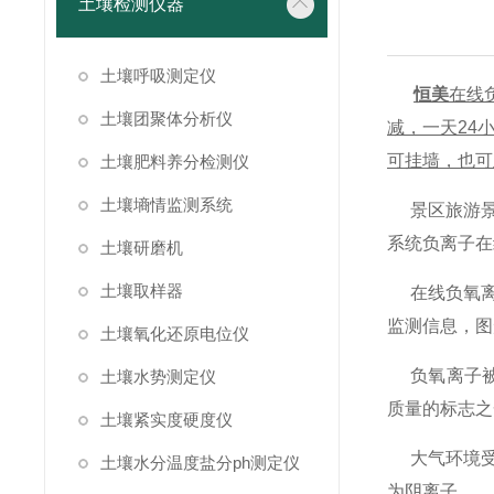
土壤检测仪器
土壤呼吸测定仪
恒美
在线
土壤团聚体分析仪
减，一天24
可挂墙，也可
土壤肥料养分检测仪
土壤墒情监测系统
景区旅游景
系统负离子在
土壤研磨机
土壤取样器
在线负氧离
监测信息，图
土壤氧化还原电位仪
负氧离子被
土壤水势测定仪
质量的标志之
土壤紧实度硬度仪
大气环境受
土壤水分温度盐分ph测定仪
为阴离子。