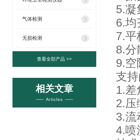
5.凝
气体检测
6.均
7.平
无损检测
8.分
查看全部产品 >>
9.
支
相关文章
1.差
Articles
2.压
3.流
4.喷